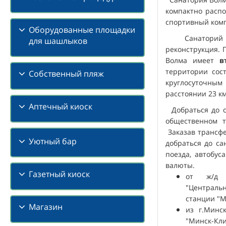
компактно распо
определенный 
Концертн
спортивный комп
позвоночника),
Просмотр
К
Оборудованные площадки
полужидкой с
Спортивн
Степанова Н.К.
Санаторий осн
для шашлыков
м
назначается в
реконструкция. 
Экскурсии
Менеджер Садомовская Мария
предлагается 
Волма имеет
Елизавети
в
эффективного п
территории сост
Музей Ма
Собственный пляж
системы опорно
круглосуточны
Обзорная 
расстоянии 23 к
Для грязелечен
По окрест
Сапропеле
Аптечный киоск
Добраться до с
Гродненско
общественном т
Заказав трансфе
Грязи применяю
Уютный бар
добраться до са
Грязевых 
поезда, автобус
Местных 
валюты.
Газетный киоск
от ж/д в
Время прове
"Централь
станции "М
Магазин
из г.Минс
"Минск-Кл