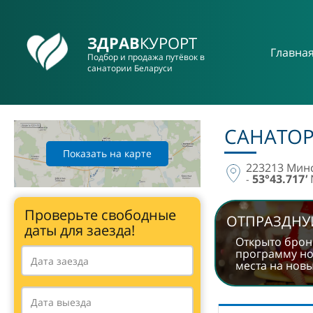
ЗДРАВ
КУРОРТ
Главна
Подбор и продажа путёвок в
санатории Беларуси
САНАТО
Показать на карте
223213 Минс
53°43.717
'
-
Проверьте свободные
ОТПРАЗДНУ
даты для заезда!
❆
Открыто брон
программу нов
места на нов